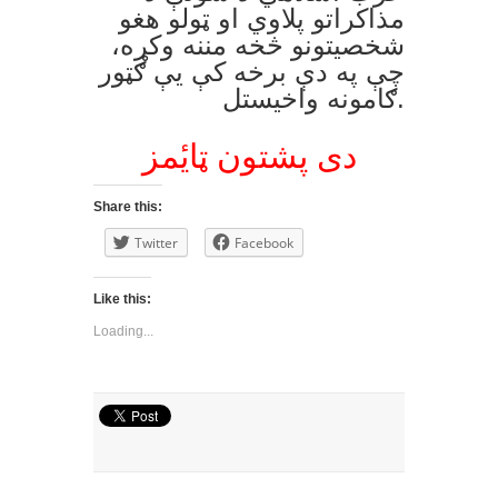
مذاکراتو پلاوي او ټولو هغو
شخصیتونو څخه مننه وکړه،
چې په دې برخه کې یې ګټور
ګامونه واخیستل.
دی پشتون ټایٔمز
Share this:
Twitter
Facebook
Like this:
Loading...