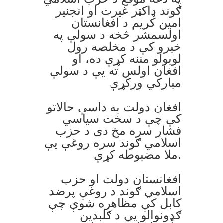
ګوند ډاکټر غيرت او انجنير
امين کريم د افغانستان
اولسمشر څخه د سولې په
خبرو کې د مخلصه رول
لوبولو مننه کړې ده، او
افغان اولس ته يې د سولې
مبارکي ورکړې
افغان دولت په داسې حالاتو
کې چې د سخت سياسي
فشار سره مخ دی د حزب
اسلامي ګوند سره روغې يې
ملا مضبوطه کړې.
افغانستان دولت او حزب
اسلامي ګوند د روغې پرضد
کابل کې مظاهره شوې چې
ګډونوالو يې د ګلبدين