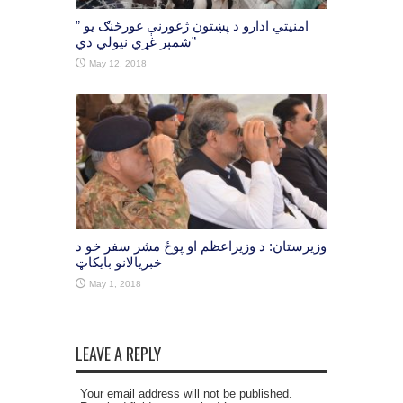
” امنیتي ادارو د پښتون ژغورنې غورځنګ یو
شمېر غړي نیولي دي”
May 12, 2018
وزيرستان: د وزیراعظم او پوځ مشر سفر خو د
خبريالانو بايکاټ
May 1, 2018
LEAVE A REPLY
Your email address will not be published.