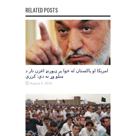
RELATED POSTS
امریکا او پاکستان له خوا پر ډیورنډ اغزن تار د
منلو وړ نه دې: کرزي
August 6, 2018