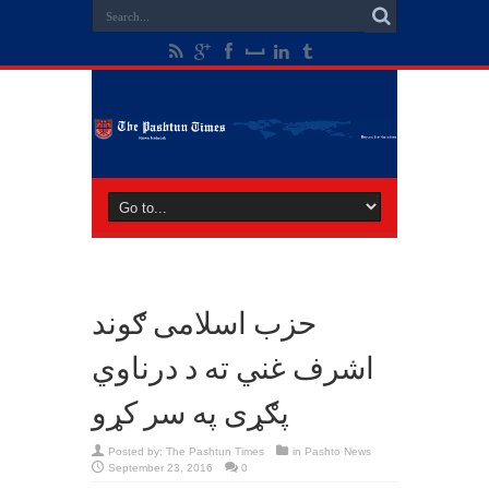
حزب اسلامی ګوند
اشرف غني ته د درناوي
پګړی په سر کړو
Posted by:
The Pashtun Times
in
Pashto News
September 23, 2016
0