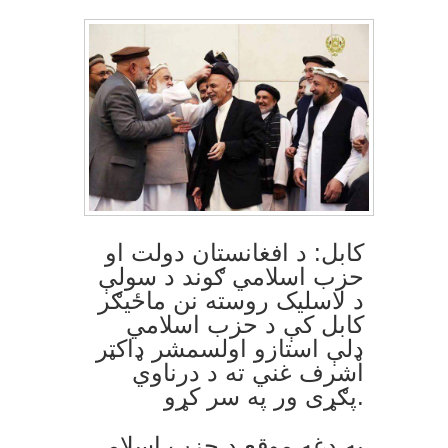
کابل: د افغانستان دولت او
حزب اسلامي ګوند د سولې
د لاسليک روسته نن ماځيګر
کابل کې د حزب اسلامي
ډلې استازو اولسمشر ډاکټر
اشرف غني ته د درناوي
پګړی ور په سر کړو.
په دغه موقع د حزب اسلامي