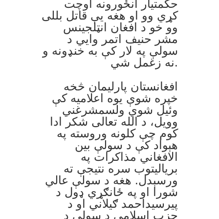
حکمتيار انځورونه اوچت
کړي وو او هغه يې قاتل بللی
وو خو د افغان انټلجينس
مشر حنيف اتمر وايي د
سولې په لار کې به خنډونه و
نه زغمل شي.
افغانستان پارليمان څخه
خپره شوې يوه اعلاميه کې
وئيل شوي ولسمشرغني
وویل، د الله تعالی شکر ادا
کوم چې کلونه وروسته په
هېواد کې د سولې بین
الافغاني مذاکرات په
بریالیتوب سره نتیجې ته
ورسېدل. هغه د سولې عالي
شورا او په ځانګړي ډول د
پیرسیداحمد ګیلاني او د
حزب اسلامي د سولې د