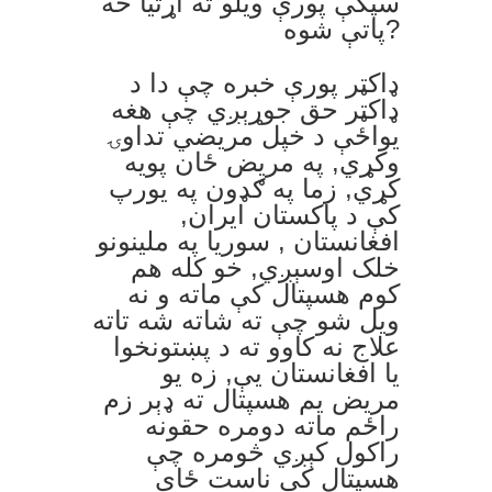
سپکې پورې ويلو ته اړتيا څه
پاتې شوه?
ډاکټر پورې خبره چې دا د
ډاکټر حق جوړېږي چې هغه
يواځې د خپل مريضي تداوۍ
وکړي, په مريض ځان پويه
کړي, زما په ګډون په يورپ
کې د پاکستان ايران,
افغانستان , سوريا په ملينونو
خلک اوسېږي, خو کله هم
کوم هسپتال کې ماته و نه
ويل شو چې ته شاته شه تاته
علاج نه کاوو ته د پښتونخوا
يا افغانستان يې, زه يو
مريض يم هسپتال ته ډېر زم
راځم ماته دومره حقونه
راکول کېږي څومره چې
هسپتال کې ناست ځای