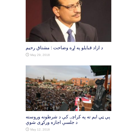
د ازاد قبايلو په اړه وضاحت : مشتاق رحيم
May 29, 2018
پي ټي ایم ته په کراچۍ کې د شرطونه وروسته
د جلسې اجازه ورکړی شوې
May 12, 2018