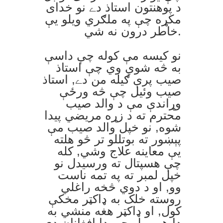
د پوهنتون استاذ دے نو خدای
مکړه چې په ملګري ويلو يې
خاطر درون نه شي.
نو کيسه مې کوله چې داسې
به څه شوي وي چې استاذ
صيب پرې ګيله من دے, استاذ
صيب وئيل چې څه ورځې
وړاندې مې د والد صيب
محترم ته د زړه مريضي پيدا
شوه, نو خپل والد صيب مې
پېښور ته بوتللو تر څو هلته
يې معاينه علاج وشي, کله
چې هسپتال ته ورسيدل نو
خپل لمبر ته په تمه ناست
وو, او د دوي څخه راغلي
روسته خلک به ډاکټر مخکې
کول, او ډاکټر هغه منشي به
دا هم ويل چې دا افغانان دي