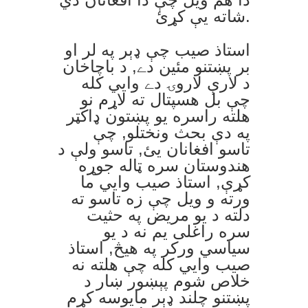
شاته يې کړئ.
استاذ صيب چې ډېر په لر او
بر پښتنو مئين دے, د باچاخان
د لارې لاروۍ دے وايي کله
چې بل هسپتال ته لاړم نو
هلته راسره يو پښتون ډاکټر
په دې بحث ونختلو, چې
تاسو افغانان يئ, تاسو ولې د
هندوستان سره ټاله جوړه
کړې, استاذ صيب وايي ما
ورته و ويل چې زه تاسو ته
دلته د يو مريض په حثيت
سره راغلی يم نه د يو
سياسي ورکر په هيڅ, استاذ
صيب وايي کله چې هلته نه
خلاص شوم پېښور ښار د
پښتنو چلند ډېر مايوسه کړم