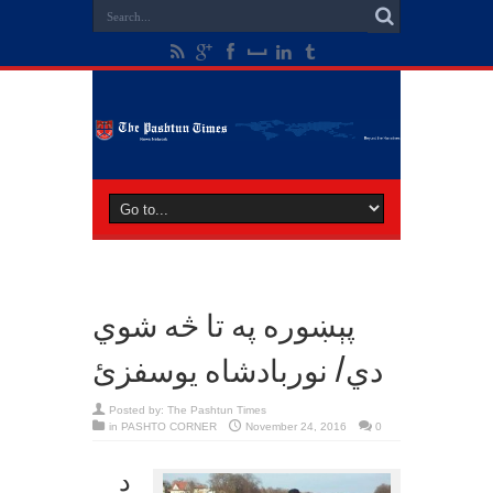
پېښوره په تا څه شوي
دي/ نوربادشاه يوسفزئ
Posted by:
The Pashtun Times
in
PASHTO CORNER
November 24, 2016
0
د