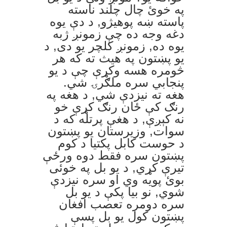
په خوئ چال چلند ناسته
پاسته ښه پوهيژو, د دې يوه
دغه وجه ده چې زمونږ ژبه
يوه ده, زمونږ کلچر يو دی, د
يو پښتون په هيث ته که هر
څومره هسه وکړې چې د يو
پنجابي سره ملګرۍ شي.
هغه ته نيزدې شي, د هغه په
رنګ کې ځان رنګ کړې خو
نه کېږې, د هغې پرتله که د
سوات, وزيرستان يو پښتون
د حوست کابل پکتيا د کوم
پښتون سره فقط دوه ورځې
تيرې کړي, د يو بل په خوئی
بوئ پويه وي او سره نيزدې
شوي, نو بيا پکې د يو بل
سره دومره تعصب افغان
پښتون کول يو بل پسې