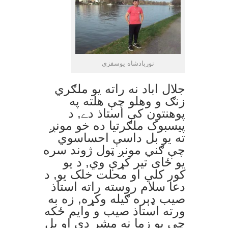
نوربادشاه يوسفزی
جلال اباد نه راته يو ملګري
زنګ و وهلو چې هلته په
پوهنتون کې استاذ دے, د
پيسبوک ملګرتيا ده خو مونږ
ته يو بل داسې احساسوي
چې ګني مونږ ټول ژوند سره
يو ځای تير کړې وي, د يو
کور کلي او محلت خلک يو, د
دعا سلام روسته راته استاذ
صيب ډېره ګيله وکړه, زه به
ورته استاذ صيب و وايم ځکه
چې يو زما نه مشر دی او بل