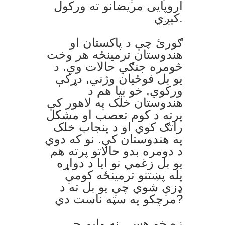
اروپايی مريضانو ته ورکول
کېږي.
ګورئ چې د پاکستان او
هندوستان ترمينځه هر وخت
څومره جنګي حالات وي. د
يو بل فوځيان وژني, دړکې
ورکوي, خو بيا هم د
هندوستان خلک په لاهور کې
پرته د کوم تعصب او مشکل
راتګ کوي او د پنجاب خلک
په هندوستان کې. نو که دوي
د دومره بدو حالاتو پرته هم
يو بل زغمي نو ايا د دواړه
پله پښتنو ترمينځه کومې
ډزې شوي چې يو بل ته د
مرچکو په سټه ناست دي?
زه خو هسې نه وايم چې