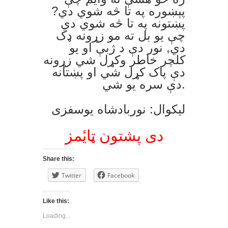
پېښوره په تا څه شوي دي?
پښتونه په تا څه شوي دي
چې يو بل ته مو زړونه ډک
دي, نور دې د ژبې او يو
کلچر خاطر وکړل شي زړونه
دې پاک کړل شي او پښتانه
دې سره يو شي.
لیکوال: نوربادشاه يوسفزی
دی پشتون ټایٔمز
Share this:
Twitter
Facebook
Like this:
Loading...