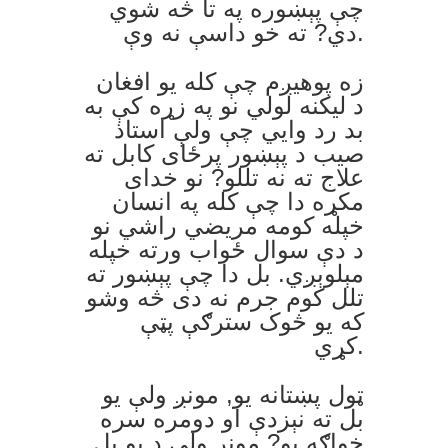
چې پېښوره په تا څه شوي
دي? ته خو داسې نه وې.
زه پوهيږم چې کله يو افغان
د ليکنه لولي نو په زړه کې به
بد رد وايي چې ولې استاذ
صيب د پېښور پرځای کابل ته
علاج ته نه تللو? نو خدای
مکړه دا چې کله په انسان
خپله کومه مريضي راشي نو
د دې سوال ځواب ورته خپله
مېلوېږي. بل دا چې پېښور ته
تلل کوم جرم نه دی څه وشو
که يو څوک سترګې پټې
کړي.
ټول پښتانه يو, مونږ ولې يو
بل ته نېزدې او دومره سره
خواګه يو? مونږ ولې د يو بل