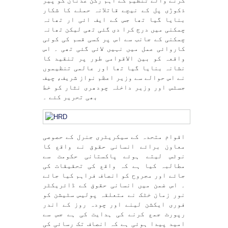
کرنے والے تنظیم کے اہم رکن عدنان کو پیر
ذکوڑی پل کے نیچے قاتلانہ حملے کا شکار
بنایا گیا تھا جس کے ایف ائی ار تھانہ
چمکنی میں درج کرا دی گئی تھی لیکن تھانہ
چمکنی کے جانب سے اس پر کسی قسم کی کوئی
کاروائی عمل میں نہیں لائی گئی تھی ۔ اس
واقعہ کو بین الاقوامی طور پر تنقید کا
نشانہ بنایا گیا تھا اور عالمی تنظیموں
نے اس حوالے سے وزیر اعظم نواز شریف، چیف
جسٹس اور وزیر داخلہ چودھری نثار کو خط
بھی تحریر کئے ۔
اقوام متحدہ کے سیکریٹری جنرل کے حصوصی
معاون برائے انسانی حقوق نے واقع کا
نوٹس لیتے ہوئے پاکستانی حکومت سے
مطالبہ کیا ہے کہ واقع کی تحقیقات کی
جائے اور مجروح کو انصاف فراہم کیا جائے
۔ اس ضمن میں انسانی حقوق کے ڈائریکٹر
نور زمان خٹک نے متعلقہ پولیس سٹیشن کو
فوری ایکشن لینے اور چودہ روز کے اندر
رپورٹ جمع کرنے کی ہدایت کی ہے جس سے
امید پیدا ہوئی ہے کہ انصاف تک رسائی کی