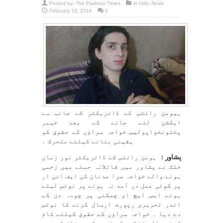
Posted by:
The Pashtun Times
in
Urdu News
February 13, 2016
0
ہیومن رائٹس کے ڈائریکٹر کے جانب سے
ایکشن لئے جانے کے بعد خیبر
پختونخواپولیس خواجہ سراؤں کے حقوق کو
یقینی بنانے کیلئے متحرک ۔
پشاور :
ہومن رائٹس کے ڈائریکٹر نور زمان
خٹک نے پشاور میں قاتلانہ حملے میں زخمی
ہونے والے خواجہ سرا عدنان کی ایف ائی ار
پر کوئی عمل در آمد نہ ہونے پر نوٹس لیتے
ہوئے ایس ایچ او چمکنی پر چودہ دن کے
اندر تحریری رپورٹ ارسال کرنے کا نوٹس
دے دیا ۔ خواجہ سراؤں کے حقوق کیلئے کام