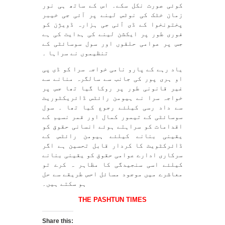
کوئی صورت نکل سکے۔ اس کے ساتھ ہی نور
زمان خٹک کی نوٹس لینے پر آئی جی خیبر
پختونخوا کے ڈی آئی جی ہزارہ ڈویژن کو
فوری طور پر ایکشن لینے کی ہدایت کی ہے
جس پر عوامی حلقوں اور سول سوسائٹی کے
تنظیموں نے سراہا ۔
یاد رہے کے پارو نامی خواجہ سرا کو ڈی پی
او ہری پور کی جانب سے سالگرہ منانے سے
غیر قانونی طور پر روکا گیا تھا جس پر
خواجہ سرا نے ہیومن رائٹس ڈائریکٹوریٹ
سے داد رسی کیلئے رجوع کیا تھا ۔ سول
سوسائٹی کے تیمور کمال اور قمر نسیم کے
اقدامات کو سراہتے ہوئے انسانی حقوق کو
یقینی بنانے کیلئے ہیومن رائٹس کے
ڈائرکٹویٹ کا کردار قابل تحسین ہے اگر
سرکاری ادارے عوامی حقوق کو یقینی بنانے
کیلئے اسی سنجیدگی کا مظاہر ہ کرے تو
معاشرے میں موجود مسائل احس طریقے سے حل
ہو سکتے ہیں۔
THE PASHTUN TIMES
Share this: