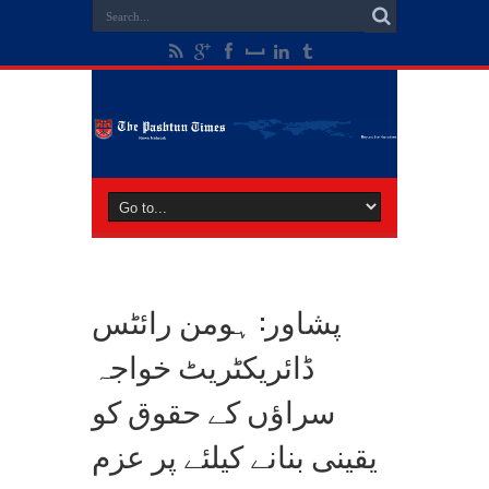
پشاور: ہومن رائٹس
ڈائریکٹریٹ خواجہ
سراؤں کے حقوق کو
یقینی بنانے کیلئے پر عزم