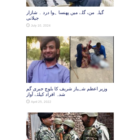
گیلہ من، گلے میں پھنسا ہوا درد ۔ شازار
جیلانی
July 10, 2024
وزیر اعظم شہباز شریف کا بلوچ جبری گم
شدہ افراد کیلئے آواز
April 25, 2022