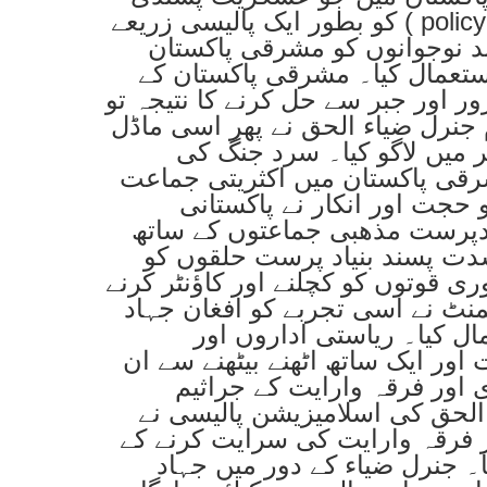
کو بطور ایک پالیسی زریعے ( policy tool) استعمال کا تجربہ کیا
 نوجوانوں کو مشرقی پاکستان
تعمال کیا۔ مشرقی پاکستان کے
 اور جبر سے حل کرنے کا نتیجہ تو
نرل ضیاء الحق نے پھر اسی ماڈل
ر میں لاگو کیا۔ سرد جنگ کی
ی پاکستان میں اکثریتی جماعت
 حجت اور انکار نے پاکستانی
ادپرست مذھبی جماعتوں کے ساتھ
شدت پسند بنیاد پرست حلقوں کو
 قوتوں کو کچلنے اور کاؤنٹر کرنے
منٹ نے اسی تجربے کو افغان جہاد
ال کیا۔ ریاستی اداروں اور
ر ایک ساتھ اٹھنے بیٹھنے سے ان
ی اور فرقہ وارایت کے جراثیم
لحق کی اسلامیزیشن پالیسی نے
ر فرقہ وارایت کی سرایت کرنے کے
۔ جنرل ضیاء کے دور میں جہاد