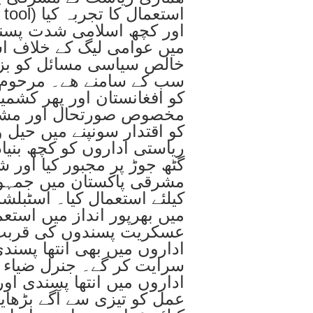
اور کچھ اسلامی شدت پسند
میں عوامی لیگ کے خلاف اس
خالص سیاسی مسائل کو بزور
سب کے سامنے ھے۔ مرحوم ج
کو افغانستان اور پھر کشمی
مخصوص صورتحال اور مشرق
کو اقتدار سونپنے میں حیل و
ریاستی اداروں کو کچھ بنی
گٹھ جوڑ پر مجبور کیا اور 
مشرقی پاکستان میں جمہوری
کیلئے استعمال کیا۔ اسٹبلش
میں بھرپور انداز میں استعم
عسکریت پسندوں کی قربت او
اداروں میں بھی انتھا پسند
سرایت کر گے۔ جنرل ضیاء ا
اداروں میں انتھا پسندی او
عمل کو تیزی سے آگے بڑھایا