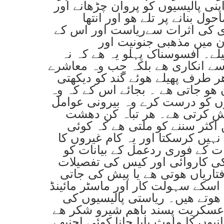
پنی پالیسیوں کو پروان چڑھانے اور
ول بنانے پر تلے ھو اور انتھا
 کی اثرات سےریاست اور اس کے
 میں مذھبی جنونیت اور
یلے۔ افسوسناک پہلو یہ ھے کہ نہ
 انکاری ھے بلکہ جب وہ معاشرے
ھر طرف پھیلے ھوئے گند کو دیکھتی
 ھو جاتی ھے ۔ بجائے اس کے کہ وہ
وں کو درست کرے وہ بیرونی عوامل
یش کرتی ھے۔ ھر تباہ کن دھشت
ں اکثر سننے کو ملتی ھے کہ کوئی
نہیں کرسکتا اور یہ کام غیروں کا
 کے فوری ردعمل کے بیانات کو
ی کاروائی اور کیس کی تفصیلات
تاریاں ھوتی ھے یا پیش کی جاتی
، اسکے سہولت کار اور ماسٹر مائینڈ
ھوتے ھیں۔ ریاستی پالیسیوں کی
 عسکریت پسند باھم شیرو شکر ھے
نیوں کا ملوث پایا جانا کوئی اچنبھے