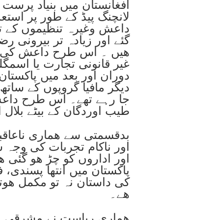
افغانستان میں بنیاد پرست
لانچنگ پیڈ کے طور پر استع
داعش وغیرہ تنظیموں کے ترب
گئے اور زیادہ تر بیرونی ر
ھیں ۔ اس طرح داعش کی آمد
غیر قانونی تجارت یا اسم
دوران اور بعد میں پاکستا
دیگر مافیا گروپوں کے ساتھ
جا رہے تھے۔ اس طرح داعش
طیب اوردگان کے بیٹے بلال ا
بدقسمتی سے ھماری ناعاقبت
اور ناکام تجربات کی وجہ
اور اداروں کو چڑ ھو گئی ھ
پاکستان میں انتھا پسندی،
کی داستان نہ تو مکمل ھو
ھے۔
ھماری ریاست نے مشرقی پ