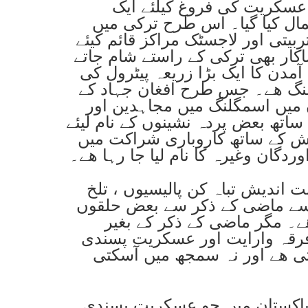
 عسکریت کی فروغ کیلئے ایک
مال کیا گیا۔ اس طرح ترکی میں
یتی اور لاجسٹک مراکز قائم کیئے
ضاکار بھی ترکی کے راستے شام جاتے
ن کا ایک بڑا زریعہ پیٹرول کی
گلنگ ھے۔ جس طرح افغان جہاد کے
ن میں اسمگلنگ میں مجاہدین اور
 ساتھ بعض پردہ نشینوں کے نام لیئے
 کے ساتھ کاروباری شراکت میں
وردگان وغیرہ کا نام لیا جا رہا ھے۔
 اندیش تباہ کن پالیسیوں ، تلخ
 سے ماضی کے ذکر سے بعض حلقوں
ے۔ مگر ماضی کے ذکر کے بغیر
 فرقہ وارایت اور عسکریت پسندی
تی ھے اور نہ سمجھ میں آسکتی
اکستان میں جو عسکریت پسندی