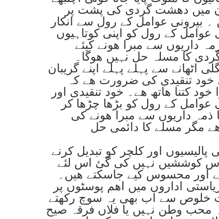
تان میں دھشت گردی کی پشت پر
 ۔ بیرونی عوامل کے رول سے انکار
ی عوامل کے رول کو اپنی کوتاہیوں
مہ داریوں سے مبرا ھونے کیئے
دی کا مسلہ حل نہیں ھوگا۔
 اٹھانے سے پہلے پہلے اپنے گریبان
خود تنقیدی کی ضرورت ھے کہ
خود کتنا ھاتھ ھے۔ خود تنقیدی اور
ی عوامل کے رول کو بڑھا چڑھا کر
 ذمہ داریوں سے مبرا ھونے کی
ے مگر مسلے کا دائمی حل
 پالیسیوں اور کلچر کو تبدیل کرنے
ھوس کوششیں نہیں کی گئ اس لئے
ے اور محسوس کیے جاسکتے ھیں۔
یاستی اداروں میں اھم پوسٹوں پر
ت خلوص سے اب بھی یہ سوچ رکھتے
ہ محب وطن نہیں یا فلاں فرقہ صیح