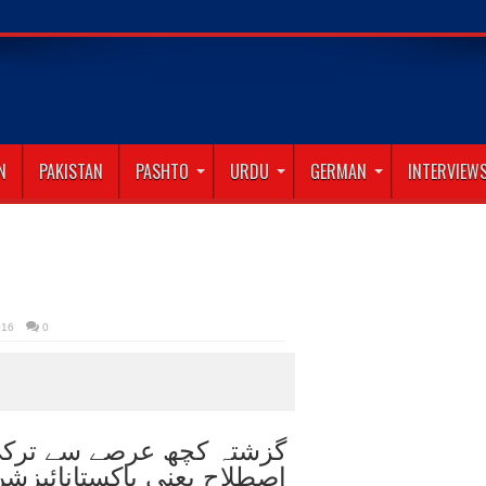
abad
N
PAKISTAN
PASHTO
URDU
GERMAN
INTERVIEW
016
0
گزشتہ کچھ عرصے سے ترکی
اصطلاح یعنی پاکستانائیزشن