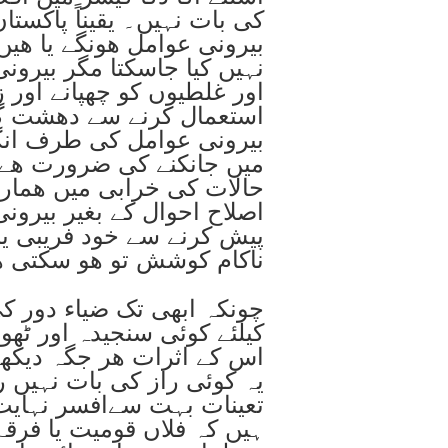
کی بات نہیں۔ یقیناً پاکس
بیرونی عوامل ھونگے یا ھیں
نہیں کیا جاسکتا مگر بیرون
اور غلطیوں کو چھپانے اور ز
استعمال کرنے سے دھشت گر
بیرونی عوامل کی طرف انگلی
میں جانکنے کی ضرورت ھے 
حالات کی خرابی میں ھمارا 
اصلاح احوال کے بغیر بیرون
پیش کرنے سے خود فریبی یا
ناکام کوشش تو ھو سکتی ھ
چونکہ ابھی تک ضیاء دور کی
کیلئے کوئی سنجیدہ اور ٹ
اس کے اثرات ھر جگہ دیکھ
یہ کوئی راز کی بات نہیں ر
تعینات بہت سےافسر نہای
ہیں کہ فلاں قومیت یا فرق