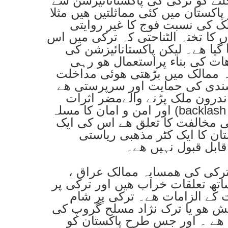
نے کو ترکی کی پاکستانائیزشن سے
پاکستان میں کئی مماثلتیں ھیں مثلا
ک کی نسبت فوج کا غیر روایتی
 کا تختہ الٹناحتی کہ ترکی میں اس
 گیا ھے۔ لیکن پاکستانائیزشن کی
ات کی بناء پراستعمال ھو رہی
ہ ممالک میں بڑھتی ھوئی مداخلت
سندی کی حمایت اور سرپرستی ھے
ندرون ملک پڑنے والےمضر اثرات
اور امن و امان کا مسلہ (backlash & spillover) ھے۔ جہاں تک
ی مخالفت کا تعلق ھے اس کی ایک
تان کا ایک کٹر مذھبی ریاستی
ابل قبول نہیں ھے۔
ترکی کی ھمسایہ ممالک عراق ،
تھ تعلقات خراب ھیں اور ترکی پر
 کے الزامات ھے۔ ترکی پر شام
ش ھو یا ترک نژاد مسلح گروپ کی
ہا ھے ۔ اور جس طرح پاکستان کو