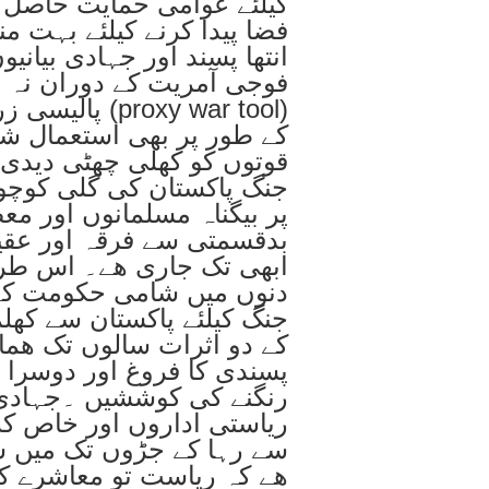
کیلئے عوامی حمایت حاصل ا
فضا پیدا کرنے کیلئے بہت 
انتھا پسند اور جہادی بیانیو
فوجی آمریت کے دوران نہ
پالیسی زریعے 
کے طور پر بھی استعمال شر
قوتوں کو کھلی چھٹی دیدی ک
جنگ پاکستان کی گلی کوچوا
پر بیگناہ مسلمانوں اور م
بدقسمتی سے فرقہ اور عقید
ابھی تک جاری ھے۔ اس طرح 
دنوں میں شامی حکومت کے 
جنگ کیلئے پاکستان سے کھلم
کے دو اثرات سالوں تک ھما
پسندی کا فروغ اور دوسرا 
رنگنے کی کوششیں ۔جہادی کل
ریاستی اداروں اور خاص کر
سے رہا کے جڑوں تک میں س
ھے کہ ریاست تو معاشرے کو