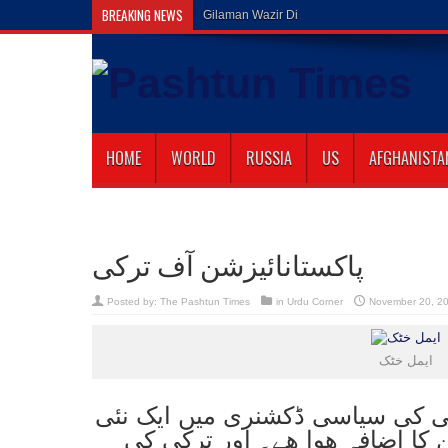
BREAKING NEWS
Gilaman Wazir Dies of His Wounds in Islam
HOME
WORLD
RUSSIA
US
AFGHANISTA
پاکستانائیزشن آف ترکی
Posted by:
The Pashtun Times
in
Urdu Corner
November 20, 2
ایمل خٹک
 کی سیاسی ڈکشنری میں ایک نئی
 کا اضافہ ھوا ھے۔ اور ترکی کی