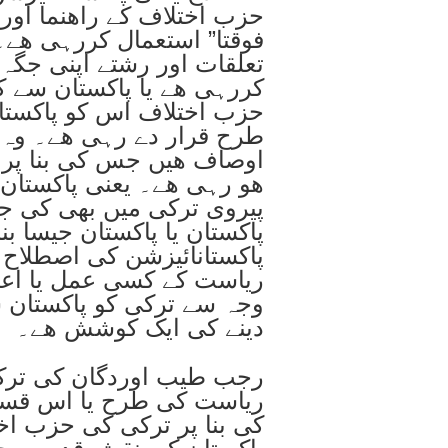
حزب اختلاف کے راھنما اور 
فوقتا” استعمال کررہی ھے۔ 
تعلقات اور رشتے اپنی جگہ
کررہی ھے یا پاکستان سے کن
حزب اختلاف اس کو پاکستان
طرح قرار دے رہی ھے۔ وہ ک
اوصاف ھیں جس کی بنا پر ت
ھو رہی ھے۔ یعنی پاکستان 
پیروی ترکی میں بھی کی جا
پاکستان یا پاکستان جیسا ب
پاکستانائیزشن کی اصطلاح 
ریاست کے کسی عمل یا اعما
وجہ سے ترکی کو پاکستان 
دینے کی ایک کوشش ھے۔
رجب طیب اوردگان کی ترکی
ریاست کی طرح یا اس قسم
کی بنا پر ترکی کی حزب اخت