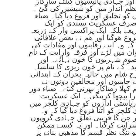
ور جہادی پالیسیوں کیلئے سازگار
منظم انداز میں کو شیشیں کی گئ ۔
ں کو تخلیق اور فروغ دیا گیا۔ ضیاء
 صرف عسکریت پسندی کو ایک
بلکہ ایک پراکسی وار کے زریعہ (proxy war tool)
وع ھوگیا اور ھم نے بعض علاقائی
ہ وہ اپنے رقابتوں اور مفادات کی
ن میں لڑے اور فرقہ وارایت کے نام
عصوم شہریوں کا خون بہائے۔ اور
ہ کے نام پر خون ریزی کا سلسلہ
شام میں حالیہ بحران کے ابتدائی
حامیوں اور مخالفین دونوں نے
 کھلا رضاکار بھرتی کیئے۔ ضیاء دور
را پیچھا کرینگی ۔ ایک عسکریت
ریاستی اداروں کو جہادی کلچر میں
چر کو اتنا فروغ دیا گیا کہ وہ
 جن کا قریبی تعلق جہادی گروپوں
رایت کرگیا۔ اور یہ کیسے ممکن
 تنگ نظر قسم کا مذھبی بنانے پر