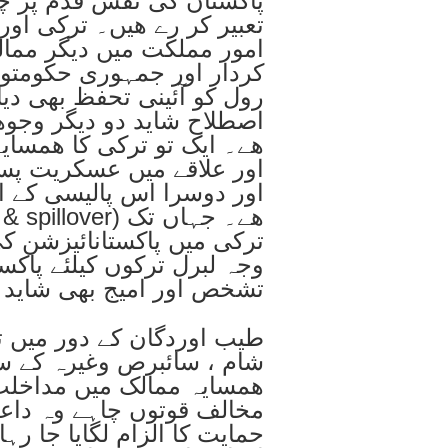
پاکستان کی نقش قدم پر چل
تعبیر کر رے ھیں۔ ترکی اور 
امور مملکت میں دیگر ممال
کردار اور جمہوری حکومتوں
رول کو آئینی تحفظ بھی دیا
اصطلاح شاید دو دیگر وجوھ
ھے۔ ایک تو ترکی کا ھمسای
اور علاقے میں عسکریت پ
اور دوسرا اس پالیسی کے ا
ترکی میں پاکستانائیزشن ک
وجہ لبرل ترکوں کیلئے پاکس
تشخص اور امیج بھی شاید ق
طیب اوردگان کے دور میں 
شام ، سائبرص وغیرہ کے سا
ھمسایہ ممالک میں مداخلت
مخالف قوتوں چاہے وہ داع
حمایت کا الزام لگایا جا ر