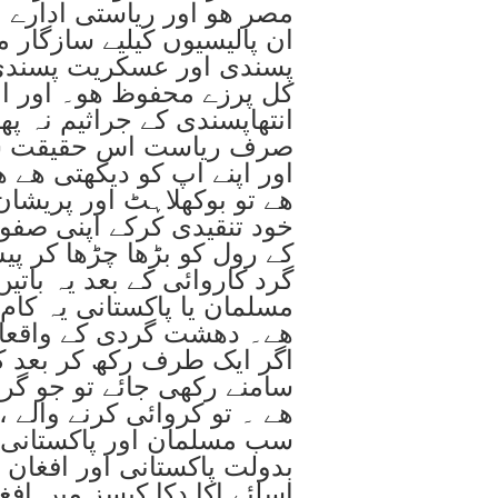
مصر ھو اور ریاستی ادارے ا
ان پالیسیوں کیلیے سازگار ماح
پسندی اور عسکریت پسندی
کل پرزے محفوظ ھو۔ اور ان
انتھاپسندی کے جراثیم نہ پھ
صرف ریاست اس حقیقت سے
اور اپنے اپ کو دیکھتی ھے 
ھے تو بوکھلاہٹ اور پریشان
خود تنقیدی کرکے اپنی صف
کے رول کو بڑھا چڑھا کر پ
گرد کاروائی کے بعد یہ باتی
مسلمان یا پاکستانی یہ کام 
ھے۔ دھشت گردی کے واقعات
اگر ایک طرف رکھ کر بعد ک
سامنے رکھی جائے تو جو گرف
ھے ۔ تو کروائی کرنے والے 
سب مسلمان اور پاکستانی 
بدولت پاکستانی اور افغان
اسلئے اکا دکا کیسز میں افغا