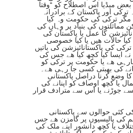
بعض میڈیا اس اصطلاح کو “وقتا
ترکی اور پاکستان کے برادرانہ
 مگر ترکی کی حکومت وہ کیا
 مماثلتوں کی بنیاد پر وہاں کی
ائیزشن کا عمل یا پاکستان کی
یا حالات ھیں یا کیا خصوصی
رکی کی پاکستانائیزشن کی باتیں
نے ایسا کیا کچھ کیا ھے جس کی
رہی ھے یا حکومت پر ترکی کو
نانے کی بھبتی کسی جا رہی ھے۔
کا وضع کرنا دراصل پاکستانی
ل یا کچھ اوصاف کو اپنانے کی
سے جوڑنے یا اس سے مترادف قرار
 کئی حوالوں سے پاکستانی
 کی پالیسیوں پر گامزن ھے جس
لاف یا کچھ دانشور اپنے ملک کی