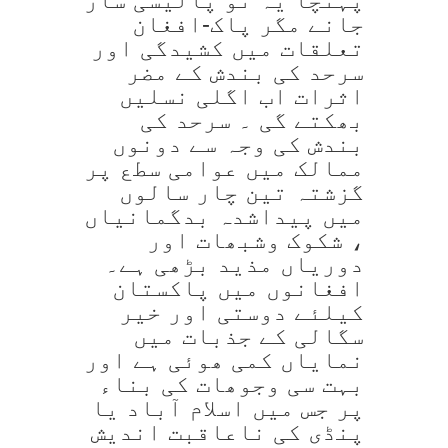
جانے مگر پاک-افغان
تعلقات میں کشیدگی اور
سرحد کی بندش کے مضر
اثرات اب اگلی نسلیں
بھکتے گی ۔ سرحد کی
بندش کی وجہ سے دونوں
ممالک میں عوامی سطع پر
گزشتہ تین چار سالوں
میں پیداشدہ بدگمانیاں
، شکوک وشبھات اور
دوریاں مذید بڑھی ہے۔
افغانوں میں پاکستان
کیلئے دوستی اور خیر
سگالی کے جذبات میں
نمایاں کمی ھوئی ہے اور
بہت سی وجوھات کی بناء
پر جس میں اسلام آباد یا
پنڈی کی ناعاقبت اندیش