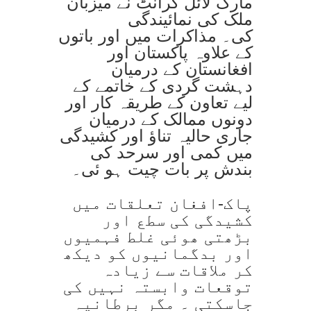
مارک لائل گرانٹ نے میزبان
ملک کی نمائیندگی
کی۔ مذاکرات میں اور باتوں
کے علاوہ پاکستان اور
افغانستان کے درمیان
دہشت گردی کے خاتمے کے
لیے تعاون کے طریقہ کار اور
دونوں ممالک کے درمیان
جاری حالیہ تناؤ اور کشیدگی
میں کمی اور سرحد کی
بندش پر بات چیت ہو ئی۔
پاک-افغان تعلقات میں
کشیدگی کی سطع اور
بڑھتی ھوئی غلط فہمیوں
اور بدگمانیوں کو دیکھ
کر ملاقات سے زیادہ
توقعات وابستہ نہیں کی
جاسکتی ۔ مگر برطانیہ