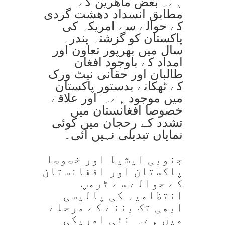
ہے۔ بعض ماھرین کے
مطابق انسداد دھشت گردی
کے حوالے سے امریکہ کی
پاکستان کو گزشتہ پندرہ
سال میں بھرپور تعاون اور
امداد کے باوجود افغان
طالبان اور حقانی نیٹ ورک
کے ٹھکانے بدستور پاکستان
میں موجود ہے۔ اور علاقے
خصوصا افغانستان میں
تشدد کے رحجان میں کوئی
نمایاں تبدیلی نہیں آئی۔
جنوبی ایشیا اور خصوصا
پاکستان اور افغانستان
کے حوالے سے ٹرمپ
انتظامیہ کی پالیسی
ابھی تک بننے کے مرحلے
میں ہے۔ نئی امریکی