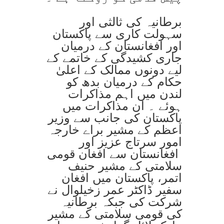
برطانیہ کی ثالثی اور
سہولت کاری سے پاکستان
اور افغانستان کے درمیان
جاری کشیدگی کے خاتمے کے
لیے دونوں ممالک کے اعلیٰ
حکام کے درمیان بدھ کو
لندن میں اہم مذاکرات
ہوئے ۔ ان مذاکرات میں
پاکستان کی جانب سے وزیر
اعظم کے مشیر براے خارجہ
امور سرتاج عزیز اور
افغانستان سے افغان قومی
سلامتی کے مشیر حنیف
اتمر، پاکستان میں افغان
سفیر ڈاکٹر عمر زخیلوال نے
شرکت کی جبکہ برطانیہ
کی قومی سلامتی کے مشیر