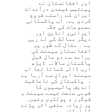
اور افغانستان نے
پینتیس فیصدی درآمدات
ایران کے راستے شروع
کردی ہے۔ اب پاکستانی
مصنوعات کی جگہ
ایرانی، انڈین اور
دیگر ممالک کی لے رہی
ہے ۔ مثال کے طور پر
افغانستان سیمنٹ کی
برامد سے دو سال قبل
پاکستان سالانہ ڈیڑھ
ارب ڈالر کماتا تھا اب
سیمنٹ ایران سے آرہا ہے
۔ پاکستان کی ناعاقبت
اندیش پالیسیوں کا
قومی صنعت جیسے سیمنٹ ،
شوگرز ، پولٹری وغیرہ
پر زیادہ منفی اثر پڑنے
کا امکان ہے۔