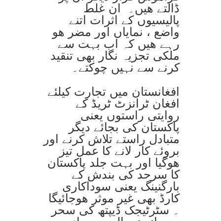
ڈالتے ھیں۔ ان غلط
پالیسیوں کے اثرات اتنے
واضع ، نمایاں اور مضر ھو
رہے ھیں کہ اب بہت سے
ملکی تجزیہ نگار بھی تنقید
کرنے سے نہیں چوکتے۔
افغانستان میں تجارت کیلئے
افغان ٹرانزٹ ٹریڈ کے
روایتی راستوں یعنی
پاکستان کی بجائے دیگر
متبادل راستے تلاش کرنے اور
بروئے کار لانے کا عمل تیز
ھوگیا اور بہت جلد پاکستان
کا سرحد کی بندش کے
بارگنینگ یعنی سوداکاری
کارڈ بھی غیر موثر ھوجائیگا
۔ سٹرٹیجک ڈیپتھ کی سحر