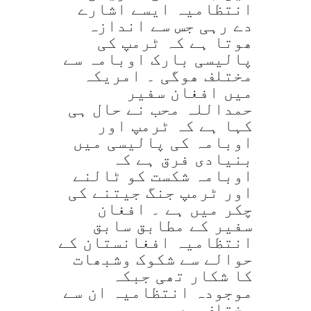
انتظامیہ ایسے اشارے
دے رہی جس سے اندازہ
ھوتا ہے کہ ٹرمپ کی
پالیسی بارک اوبامہ سے
مختلف ھوگی ۔ امریکہ
میں افغان سفیر
حمداللہ محب نے حال ہی
کہا ہے کہ ٹرمپ اور
اوبامہ کی پالیسی میں
بنیادی فرق ہے کہ
اوبامہ شکست کو ٹالنے
اور ٹرمپ جنگ جیتنے کی
چکر میں ہے ۔ افغان
سفیر کے مطابق سابق
انتظامیہ افغانستان کے
حوالے سے شکوک وشبھات
کا شکار تھی جبکہ
موجودہ انتظامیہ ان سے
مختلف ہے۔