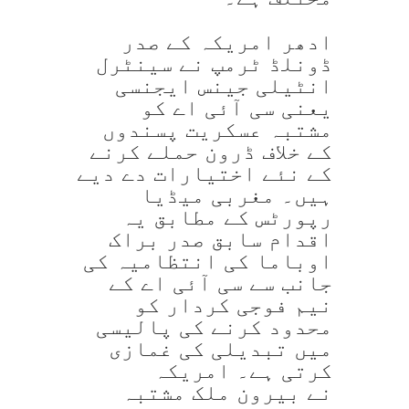
ادھر امریکہ کے صدر
ڈونلڈ ٹرمپ نے سینٹرل
انٹیلی جینس ایجنسی
یعنی سی آئی اے کو
مشتبہ عسکریت پسندوں
کے خلاف ڈرون حملے کرنے
کے نئے اختیارات دے دیے
ہیں۔ مغربی میڈیا
رپورٹس کے مطابق یہ
اقدام سابق صدر براک
اوباما کی انتظامیہ کی
جانب سے سی آئی اے کے
نیم فوجی کردار کو
محدود کرنے کی پالیسی
میں تبدیلی کی غمازی
کرتی ہے۔ امریکہ
نے بیرون ملک مشتبہ