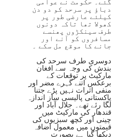
گئے۔ حکومت نے عوامی
دباؤ پر سرحد کو دو دن
کیلئے عارضی طور پر
کھولا تھا تاکہ دونوں
طرف سینکڑوں پھنسے
مسافروں کو آنے اور
جانے کا موقع مل سکے ۔
دوسری طرف سرحد کی
بندش کی وجہ سے افغان
مارکیٹ پر توقعات کے
برعکس اتنے گہرے مضر اور
منفی اثرات نہیں پڑے جتنا
پاکستانی پالیسی ساز اندازہ
لگا رئے تھے۔ جلال آباد اور
قندھار کی مارکیٹ میں
چینی اور کچھ سبزیوں کی
قیمتوں میں معمول اضافہ
دیکھا گیا ہے بصورت