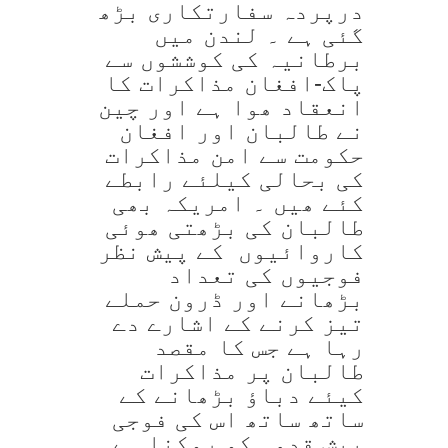
درپردہ سفارتکاری بڑھ
گئی ہے ۔ لندن میں
برطانیہ کی کوششوں سے
پاک-افغان مذاکرات کا
انعقاد ھوا ہے اور چین
نے طالبان اور افغان
حکومت سے امن مذاکرات
کی بحالی کیلئے رابطے
کئے ھیں ۔ امریکہ بھی
طالبان کی بڑھتی ھوئی
کاروائیوں کے پیش نظر
فوجیوں کی تعداد
بڑھانے اور ڈرون حملے
تیز کرنے کے اشارے دے
رہا ہے جس کا مقصد
طالبان پر مذاکرات
کیئے دباؤ بڑھانے کے
ساتھ ساتھ اس کی فوجی
پیش قدمی کو روکنا ہے ۔