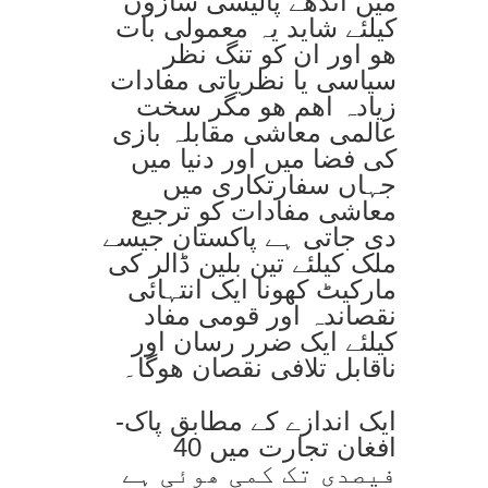
میں اندھے پالیسی سازوں
کیلئے شاید یہ معمولی بات
ھو اور ان کو تنگ نظر
سیاسی یا نظریاتی مفادات
زیادہ اھم ھو مگر سخت
عالمی معاشی مقابلہ بازی
کی فضا میں اور دنیا میں
جہاں سفارتکاری میں
معاشی مفادات کو ترجیع
دی جاتی ہے پاکستان جیسے
ملک کیلئے تین بلین ڈالر کی
مارکیٹ کھونا ایک انتہائی
نقصاندہ اور قومی مفاد
کیلئے ایک ضرر رسان اور
ناقابل تلافی نقصان ھوگا۔
ایک اندازے کے مطابق پاک-
افغان تجارت میں 40
فیصدی تک کمی ھوئی ہے