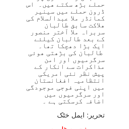
حملے بڑھ سکتے ھیں۔ اس
ڈرون حملے میں سینیر
کمانڈر ملا عبدالسلام کی
ھلاکت سابق طالبان
سربراہ ملا آختر منصور
کے بعد طالبان کیلئے
ایک بڑا دھچکا تھا۔
طالبان کی بڑھتی ھوئی
سرگرمیوں اور امن
مذاکرات سے انکار کے
پیش نظر نئی امریکی
انتظامیہ افغانستان
میں اپنی فوجی موجودگی
اور سرگرمیوں میں
اضافہ کرسکتی ہے ۔
تحریر: ایمل خٹک