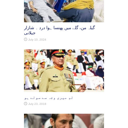
گیلہ من، گلے میں پھنسا ہوا درد ۔ شازار
جیلانی
July 10, 2024
تم میری وجہ سے سوتے ہو
July 23, 2018