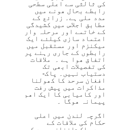
کی ثالثی سے اعلی سطحی
رابطے بحال ھونے میں
مدد ملی ہے۔ زرائع کے
مطابق اجلاس میں کشیدگی
کے خاتمے اور مرحلہ وار
اعتماد سازی کیلئے ایک
میکنزم اور مستقبل میں
رابطوں کے جاری رہنے پر
اتفاق ھوا ہے ۔ ملاقات
کی تفصیلات ابھی تک
دستیاب نہیں۔ پاک-
افغان سرحد کا کھولنا
مذاکرات میں پیش رفت
اور کامیابی کا ایک اھم
پیمانہ ھوگا ۔
اگرچہ لندن میں اعلی
حکام کی ملاقات کے
بعد پاک -افغان سرحد کی