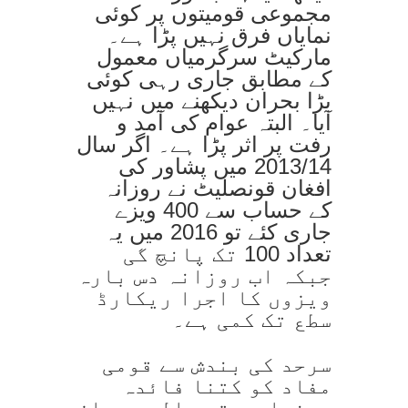
مجموعی قومیتوں پر کوئی
نمایاں فرق نہیں پڑا ہے۔
مارکیٹ سرگرمیاں معمول
کے مطابق جاری رہی کوئی
بڑا بحران دیکھنے میں نہیں
آیا۔ البتہ عوام کی آمد و
رفت پر اثر پڑا ہے۔ اگر سال
2013/14 میں پشاور کی
افغان قونصلیٹ نے روزانہ
کے حساب سے 400 ویزے
جاری کئے تو 2016 میں یہ
تعداد 100 تک پانچ گی
جبکہ اب روزانہ دس بارہ
ویزوں کا اجرا ریکارڈ
سطع تک کمی ہے۔
سرحد کی بندش سے قومی
مفاد کو کتنا فائدہ
پہنچا یہ تو پالیسی ساز