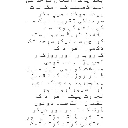
جلد کھلنے کے امکانات
پیدا ھوگئے ھیں مگر
سرحد کی تقریباً ایک ماہ
کی بندش کی وجہ سے
افغان ٹریڈ سے وابستہ
کراچی سے لیکر سرحد تک
لاکھوں افراد کا
کاروبار اور روزگار
ٹھپ پڑا ہے ۔ قومی
معیشت کو بھی تین ملین
ڈالر روزانہ کا نقصان
پہنچ رہا ہے جبکہ نجی
ٹرانسپورٹروں اور
تجارت پیشہ افراد کا
نقصان الگ سے۔ دونوں
طرف کے تاجر اور دیگر
متاثرہ طبقے ھڑتال اور
احتجاج کرتے کرتے تھک