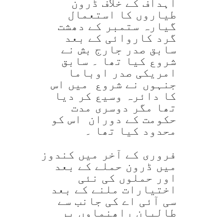
اہداف کے خلاف ڈرون
طیاروں کا استعمال
گیارہ ستمبر کے دھشت
گرد کاروائی کے بعد
سابق صدر جارج بش نے
شروع کیا تھا ۔ سابق
امریکی صدر اوباما
جنہوں نے شروع میں اس
کا دائرہ وسیع کر دیا
تھا مگر دوسری مدت
حکومت کے دوران اس کو
محدود کیا تھا ۔
فروری کے آخر میں کندوز
میں ڈرون حملے کے بعد
اور حملوں کی نئی
اختیارات ملنے کے بعد
سی آئی اے کی جانب سے
طالبان راھنماوں پر