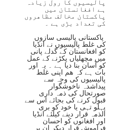
پالیسیوں کا رول زیادہ
ہے افغانستان میں
پاکستان مخالف مظاھروں
کی تعداد بڑی ہے ۔
پاکستانی پالیسی سازوں
کی غلط پالیسیوں نے انڈیا
کو افغانستان کے گدلے پانی
میں مچھلیاں پکڑنے کے عمل
کو آسان بنا دیا ہے ۔ یہ اور
بات ہے کہ ھم اپنی غلط
پالیسیوں کی وجہ سے
پیداشدہ ناخوشگوار
صورتحال کی ذمہ داری
قبول کرنے کی بجائے اس سے
پہلو تہی یا خود کو بری
الذمہ قرار دینے کیلئے انڈیا
اور افغانوں کو احسان
فراموش قرار دیکر ان پر