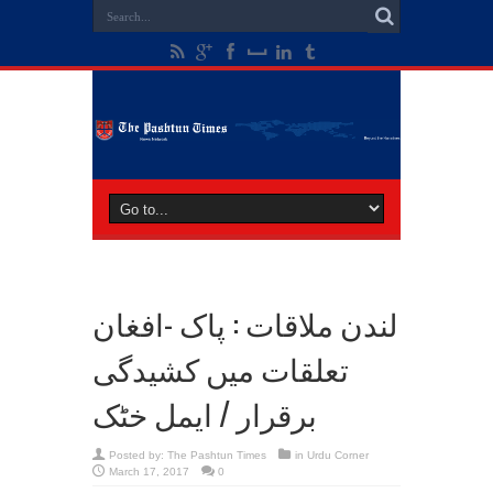
لندن ملاقات : پاک -افغان
تعلقات میں کشیدگی
برقرار / ایمل خٹک
Posted by:
The Pashtun Times
in
Urdu Corner
March 17, 2017
0