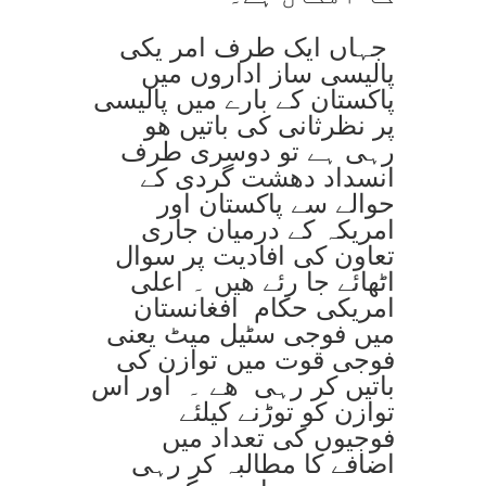
جہاں ایک طرف امر یکی
پالیسی ساز اداروں میں
پاکستان کے بارے میں پالیسی
پر نظرثانی کی باتیں ھو
رہی ہے تو دوسری طرف
انسداد دھشت گردی کے
حوالے سے پاکستان اور
امریکہ کے درمیان جاری
تعاون کی افادیت پر سوال
اٹھائے جا رئے ھیں ۔ اعلی
امریکی حکام افغانستان
میں فوجی سٹیل میٹ یعنی
فوجی قوت میں توازن کی
باتیں کر رہی ھے ۔ اور اس
توازن کو توڑنے کیلئے
فوجیوں کی تعداد میں
اضافے کا مطالبہ کر رہی