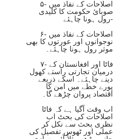
۵- اصلاحات کے نفاذ میں
صوبائ حکومت کا کلیدی
رول ہونا چاہئے-
۶- اصلاحات کے نفاذ میں
نوجوانوں اور عورتوں کا بھی
موثر رول ہونا چاہئے۔
۷- فاٹا اور افغانستان کے
درمیان تجارتی راستے کھول
دینے چاہئے۔ اسکے ذریعے
پورے خطے میں امن کا
اقتصاد پروان چڑھے گا۔
اب وقت آگیا ہے کہ فاٹا
اصلاحات کی بحٹ اب
نظری بحث سے نکل کر
عملی اور ٹھوس تفصیل کی
جانب بڑھے مثلاً آئین سازی