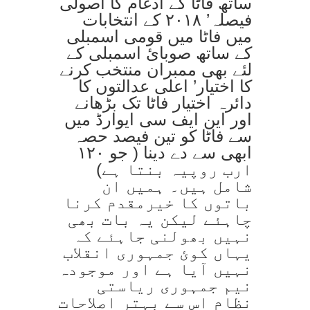
ساتھ فاٹا کے ادغام کا اصولی
فیصلہ’ ۲۰۱۸ کے انتخابات
میں فاٹا میں قومی اسمبلی
کے ساتھ صوبائ اسمبلی کے
لئے بھی ممبران منتخب کرنے
کا اختیار’ اعلی عدالتوں کا
دائرہ اختیار فاٹا تک بڑھانے
اور این ایف سی ایوارڈ میں
سے فاٹا کو تین فیصد حصہ
ابھی سے دے دینا ( جو ۱۲۰
ارب روپیہ بنتا ہے)
شامل ہیں۔ ہمیں ان
باتوں کا خیرمقدم کرنا
چاہئے لیکن یہ بات بھی
نہیں بھولنی جاہئے کہ
یہاں کوئ جمہوری انقلاب
نہیں آیا ہے اور موجودہ
نیم جمہوری ریاستی
نظام اس سے بہتر اصلاحات