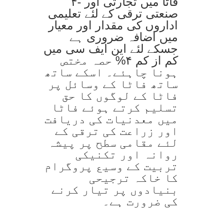
۴- فاٹا میں تجارتی اور
صنعتی ترقی کے لئے تعلیمی
اداروں کی مقدار اور معیار
میں اضافہ ضروری ہے
جسکے لئے این ایف سی میں
کم از کم ۴% حصہ مختص
ہونا چاہئے۔ اسکے ساتھ
ساتھ فاٹا کے وسائل پر
فاٹا کے لوگوں کا حق
تسلیم کرتے ہوئے فاٹا
میں معدنیات کی دریافت
اور زراعت کی ترقی کے
لئے مقامی سطح پر پیشہ
روانہ اور تکنیکی
تربیت کے وسیع پروگرام
کا خاکہ ترجیحی
بنیادوں پر تیار کرنے
کی ضرورت ہے۔