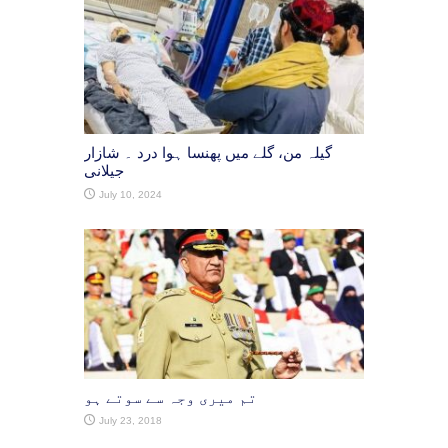
گیلہ من، گلے میں پھنسا ہوا درد ۔ شازار
جیلانی
July 10, 2024
تم میری وجہ سے سوتے ہو
July 23, 2018