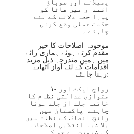
پھیلانے اور صوبائ
اقتدار میں فاٹا کو
پورا حصہ دلانے کے لئے
حکمت عملی وضع کرنی
چاہئے ۔
موجودہ اصلاحات کا خیر
مقدم کرتے ہوئے ہماری رائے
میں ہمیں مندرجہ ذیل مزید
اقدامات کے لئے آواز اٹھاتے
رہنا چاہئے:
۱- رواج ایکٹ اور
متوازی عدالتی نظام کا
خاتمہ جلد از جلد ہونا
چاہئے- پاکستان میں
رائج انصاف کے نظام میں
بلا شبہ انقلابی اصلاحات
کی ضرورت ہے جو کہ