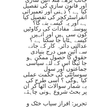
اور قانون سازی کی تفصیل
کیا ہے ؟ ذہنی اور تعمیراتی
انفراسٹرکچر کی تفصیل کیا
ہے اور یہ کیسے بنے گا؟
پیوستہ مفادات کی رکاوٹیں
کون سی ہیں اور انہیں
کیسے ہٹایا جا سکتا ہے ؟
عدالتی دائرہ کار کے جانے
سے آئین میں درج بنیادی
حقوق کا حصول ممکن ہو
جا ئیگا اس کے لئے سیاسی
جماعتوں اور سول
سوسائٹی کی حکمت عملی
کیا ہوگی ؟ اسی طرح کی
بے شمار سوالات اٹھا کر ان
پر بحٹ شروع ہونی چاہئے
تحریر: افراز سیاب خٹک و