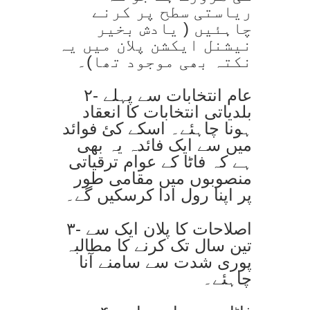
ریاستی سطح پر کرنے
چاہئیں ( یادش بخیر
نیشنل ایکشن پلان میں یہ
نکتہ بھی موجود تھا)۔
۲- عام انتخابات سے پہلے
بلدیاتی انتخابات کا انعقاد
ہونا چاہئے۔ اسکے کئ فوائد
میں سے ایک فائدہ یہ بھی
ہے کہ فاٹا کے عوام ترقیاتی
منصوبوں میں مقامی طور
پر اپنا رول ادا کرسکیں گے۔
۳- اصلاحات کا پلان ایک سے
تین سال تک کرنے کا مطالبہ
پوری شدت سے سامنے آنا
چاہئے۔