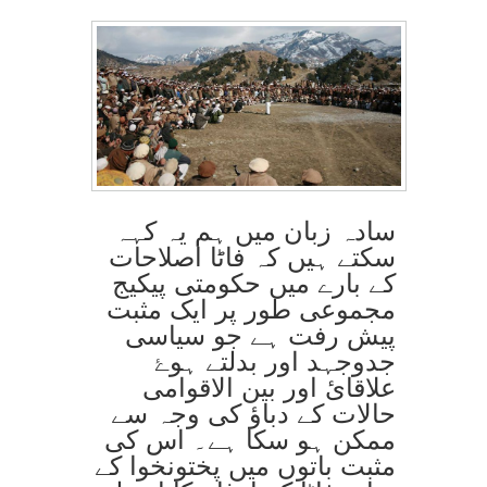
سادہ زبان میں ہم یہ کہہ
سکتے ہیں کہ فاٹا اصلاحات
کے بارے میں حکومتی پیکیج
مجموعی طور پر ایک مثبت
پیش رفت ہے جو سیاسی
جدوجہد اور بدلتے ہوۓ
علاقائ اور بین الاقوامی
حالات کے دباؤ کی وجہ سے
ممکن ہو سکا ہے۔ اس کی
مثبت باتوں میں پختونخوا کے