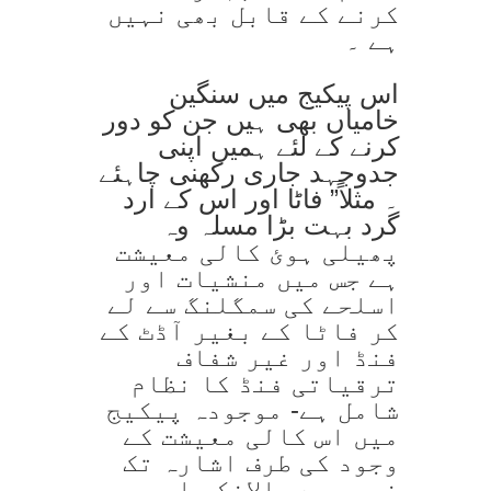
کرنے کے قابل بھی نہیں
ہے ۔
اس پیکیج میں سنگین
خامیاں بھی ہیں جن کو دور
کرنے کے لئے ہمیں اپنی
جدوجہد جاری رکھنی چاہئے
۔ مثلاً” فاٹا اور اس کے ارد
گرد بہت بڑا مسلہ وہ
پھیلی ہوئ کالی معیشت
ہے جس میں منشیات اور
اسلحے کی سمگلنگ سے لے
کر فاٹا کے بغیر آڈٹ کے
فنڈ اور غیر شفاف
ترقیاتی فنڈ کا نظام
شامل ہے- موجودہ پیکیج
میں اس کالی معیشت کے
وجود کی طرف اشارہ تک
نہیں ہے حالانکہ اسی