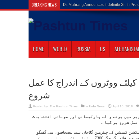
BREAKING NEWS
Gilaman Waz
HOME
WORLD
RUSSIA
US
AFGHANISTA
 کیلئے ووٹروں کے اندراج کا عمل
شروع
Posted by:
The Pashtun Times
in
Urdu News
April 16, 2018
بر میں ہونے والے پارلیمانی اور صوبائی انتخابات
عمل شروع ہو گیا ۔
الیکشن کمیشن کے چیئرمین گلاجان سید نیصحافیوں سے گفتگو
کرتے ہوئے کہا کہ ووٹ ڈالنے کے اہل افراد ملک بھر میں قائم لگ بھگ 7300 پولنگ مراکز میں اپنے آپ کو