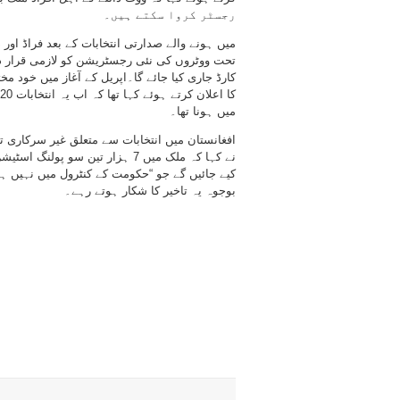
رجسٹر کروا سکتے ہیں۔
تحت ووٹروں کی نئی رجسٹریشن کو لازمی قرار دے 
کارڈ جاری کیا جائے گا۔اپریل کے آغاز میں خود مخ
میں ہونا تھا۔
افغانستان میں انتخابات سے متعلق غیر سرکاری ت
بوجوہ یہ تاخیر کا شکار ہوتے رہے۔