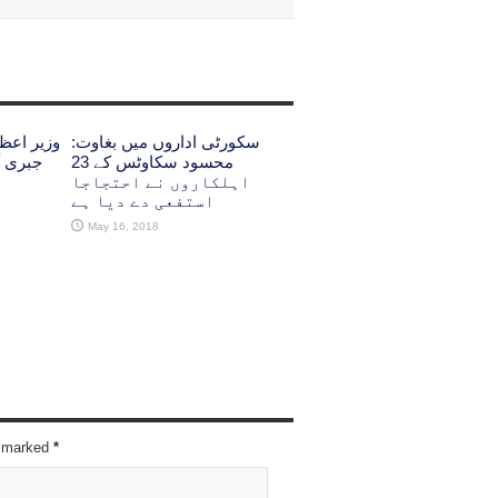
سکورٹی اداروں میں بغاوت:
وزیر اعظ
محسود سکاوٹس کے 23
جبری گ
اہلکاروں نے احتجاجا
استفعی دے دیا ہے
May 16, 2018
re marked
*