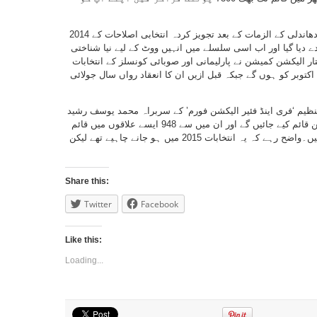
2014 میں ہونے والے صدارتی انتخابات کے بعد فراڈ اور دھاندلی کے الزمات کے بعد تجویز کردہ انتخابی اصلاحات کے
دیا گیا اور اب اسی سلسلے میں انہیں ووٹ کے لیے نیا شناختی
تار الیکشن کمیشن نے پارلیمانی اور صوبائی کونسلز کے انتخابات
کا اعلان کرتے ہوئے کہا تھا کہ اب یہ انتخابات 20 اکتوبر کو ہوں گے جبکہ قبل ازیں ان کا انعقاد رواں سال جولائی
نظیم ‘فری اینڈ فئیر الیکشن فورم’ کے سربراہ محمد یوسف رشید
نے کہا کہ ملک میں 7 ہزار تین سو پولنگ اسٹیشن قائم کیے جائیں گے اور ان میں سے 948 ایسے علاقوں میں قائم
کیے جائیں گے جو “حکومت کے کنٹرول میں نہیں ہیں۔واضح رہے کہ یہ انتخابات 2015 میں ہو جانے چاہیے تھے لیکن
Share this:
Twitter
Facebook
Like this:
Loading...