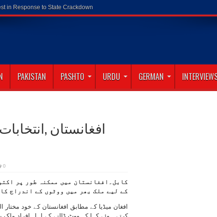
N
PAKISTAN
PASHTO
URDU
GERMAN
INTERVIEW
افغانستان ,انتخابات
0
کابل۔افغانستان میں ممکنہ طور پر اکتو
کے لیے ملک بھر میں ووٹوں کے اندراج کا 
افغان میڈیا کے مطابق افغانستان کے خود مختار 